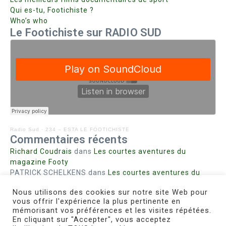
Qui es-tu, Footichiste ?
Who’s who
Le Footichiste sur RADIO SUD
Radio Sud
·
234 – ESTA LE FOOTICHISTE
Commentaires récents
Richard Coudrais
dans
Les courtes aventures du
magazine Footy
PATRICK SCHELKENS
dans
Les courtes aventures du
magazine Footy
Nous utilisons des cookies sur notre site Web pour
Bohn fabienne
dans
Intrigues sanglantes à Mulhouse
vous offrir l'expérience la plus pertinente en
Steph. RUTA
dans
Lust for Nice
mémorisant vos préférences et les visites répétées.
MIRMAND
dans
Pieds agiles et champignons
En cliquant sur "Accepter", vous acceptez