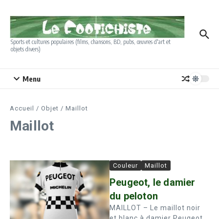
Aller au contenu
Sports et cultures populaires (films, chansons, BD, pubs, œuvres d'art et
objets divers)
Menu
Accueil
/
Objet
/
Maillot
Maillot
Couleur
Maillot
Peugeot, le damier
du peloton
MAILLOT – Le maillot noir
et blanc à damier Peugeot