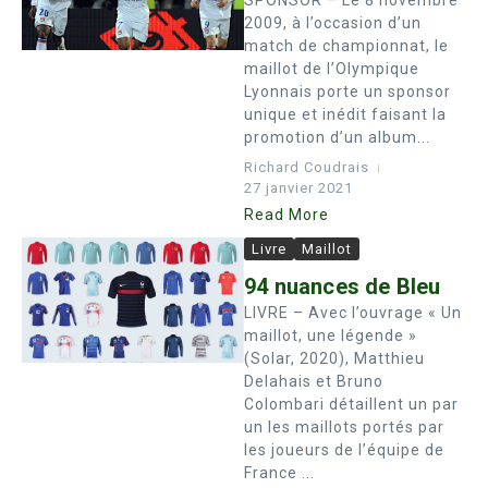
SPONSOR – Le 8 novembre
2009, à l’occasion d’un
match de championnat, le
maillot de l’Olympique
Lyonnais porte un sponsor
unique et inédit faisant la
promotion d’un album...
Richard Coudrais
27 janvier 2021
Read More
Livre
Maillot
94 nuances de Bleu
LIVRE – Avec l’ouvrage « Un
maillot, une légende »
(Solar, 2020), Matthieu
Delahais et Bruno
Colombari détaillent un par
un les maillots portés par
les joueurs de l’équipe de
France ...