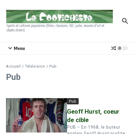
Aller au contenu
Sports et cultures populaires (films, chansons, BD, pubs, œuvres d'art et
objets divers)
Menu
Accueil
/
Télévision
/
Pub
Pub
Pub
Geoff Hurst, coeur
de cible
PUB – En 1968, le buteur
anglais Geoff Hurst profite