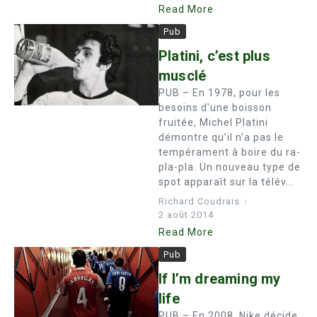
Read More
Pub
Platini, c’est plus
musclé
PUB – En 1978, pour les
besoins d’une boisson
fruitée, Michel Platini
démontre qu’il n’a pas le
tempérament à boire du ra-
pla-pla. Un nouveau type de
spot apparaît sur la télév...
Richard Coudrais
2 août 2014
Read More
Pub
If I’m dreaming my
life
PUB – En 2008, Nike décide