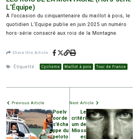
L’Équipe)
A l’occasion du cinquantenaire du maillot à pois, le
quotidien L’Equipe publie en juin 2025 un numéro
hors-série consacré aux rois de la Montagne.
Share this Article
Étiquetté :
Cyclisme
Maillot à pois
Tour de France
Previous Article
Next Article
Poelv
Le
oorde
critéri
s’écha
um de
ppe du
Mioss
peloto
ec