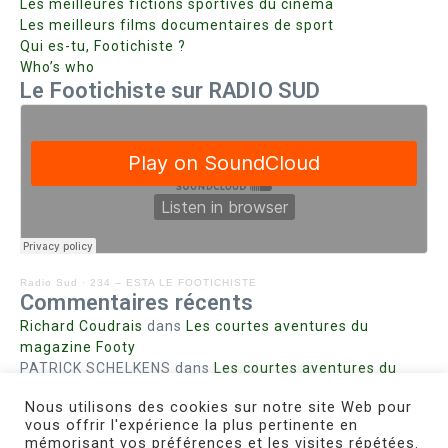
Les meilleures fictions sportives du cinéma
Les meilleurs films documentaires de sport
Qui es-tu, Footichiste ?
Who’s who
Le Footichiste sur RADIO SUD
Radio Sud
·
234 – ESTA LE FOOTICHISTE
Commentaires récents
Richard Coudrais
dans
Les courtes aventures du
magazine Footy
PATRICK SCHELKENS
dans
Les courtes aventures du
magazine Footy
Nous utilisons des cookies sur notre site Web pour
Bohn fabienne
dans
Intrigues sanglantes à Mulhouse
vous offrir l'expérience la plus pertinente en
Steph. RUTA
dans
Lust for Nice
mémorisant vos préférences et les visites répétées.