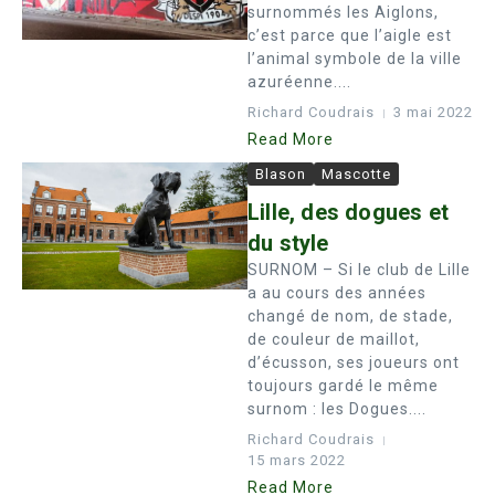
surnommés les Aiglons,
c’est parce que l’aigle est
l’animal symbole de la ville
azuréenne....
Richard Coudrais
3 mai 2022
Read More
Blason
Mascotte
Lille, des dogues et
du style
SURNOM – Si le club de Lille
a au cours des années
changé de nom, de stade,
de couleur de maillot,
d’écusson, ses joueurs ont
toujours gardé le même
surnom : les Dogues....
Richard Coudrais
15 mars 2022
Read More