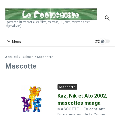
Aller au contenu
Sports et cultures populaires (films, chansons, BD, pubs, œuvres d'art et
objets divers)
Menu
Accueil
/
Culture
/
Mascotte
Mascotte
Mascotte
Kaz, Nik et Ato 2002,
mascottes manga
MASCOTTE – En confiant
l’organisation de la Coupe