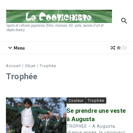
Aller au contenu
Sports et cultures populaires (films, chansons, BD, pubs, œuvres d'art et
objets divers)
Menu
Accueil
/
Objet
/
Trophée
Trophée
Couleur
Trophée
Se prendre une veste
à Augusta
TROPHEE – A Augusta,
chaque année, le vainqueur