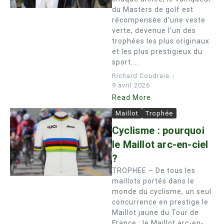
du Masters de golf est
récompensée d’une veste
verte, devenue l’un des
trophées les plus originaux
et les plus prestigieux du
sport....
Richard Coudrais
9 avril 2026
Read More
Maillot
Trophée
Cyclisme : pourquoi
le Maillot arc-en-ciel
?
TROPHEE – De tous les
maillots portés dans le
monde du cyclisme, un seul
concurrence en prestige le
Maillot jaune du Tour de
France : le Maillot arc-en-