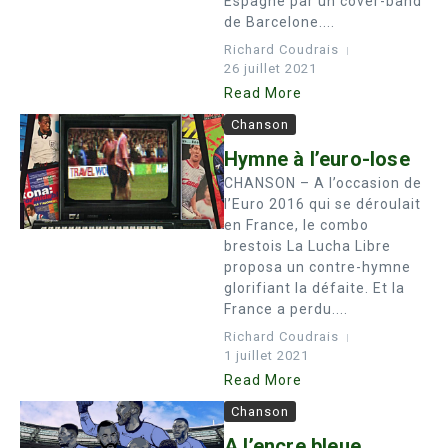
Espagne par un cover-band
de Barcelone....
Richard Coudrais
26 juillet 2021
Read More
Chanson
Hymne à l’euro-lose
CHANSON – A l’occasion de
l’Euro 2016 qui se déroulait
en France, le combo
brestois La Lucha Libre
proposa un contre-hymne
glorifiant la défaite. Et la
France a perdu....
Richard Coudrais
1 juillet 2021
Read More
Chanson
A l’encre bleue