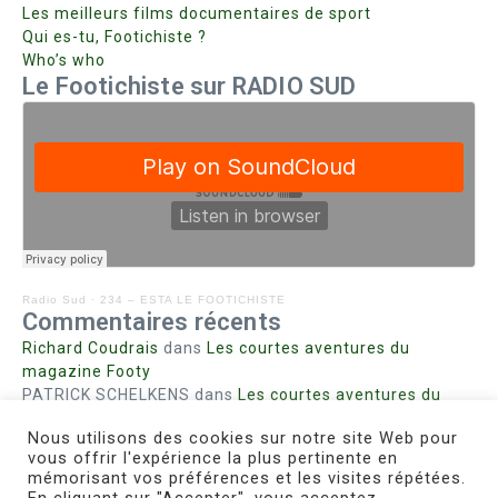
Les meilleurs films documentaires de sport
Qui es-tu, Footichiste ?
Who’s who
Le Footichiste sur RADIO SUD
Radio Sud
·
234 – ESTA LE FOOTICHISTE
Commentaires récents
Richard Coudrais
dans
Les courtes aventures du
magazine Footy
PATRICK SCHELKENS
dans
Les courtes aventures du
magazine Footy
Nous utilisons des cookies sur notre site Web pour
Bohn fabienne
dans
Intrigues sanglantes à Mulhouse
vous offrir l'expérience la plus pertinente en
Steph. RUTA
dans
Lust for Nice
mémorisant vos préférences et les visites répétées.
MIRMAND
dans
Pieds agiles et champignons