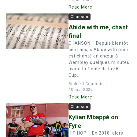
Read More
Chanson
Abide with me, chant
final
CHANSON – Depuis bientôt
cent ans, « Abide with me »
est chanté en chœur à
Wembley quelques minutes
avant la finale de la FA
Cup....
Richard Coudrais
10 mai 2022
Read More
Chanson
Kylian Mbappé on
Fyre
HIP HOP – En 2018, alors