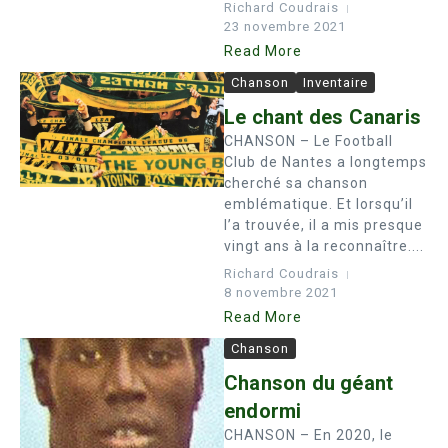
Richard Coudrais
23 novembre 2021
Read More
Chanson
Inventaire
Le chant des Canaris
CHANSON – Le Football
Club de Nantes a longtemps
cherché sa chanson
emblématique. Et lorsqu’il
l’a trouvée, il a mis presque
vingt ans à la reconnaître....
Richard Coudrais
8 novembre 2021
Read More
Chanson
Chanson du géant
endormi
CHANSON – En 2020, le