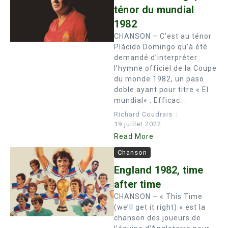
ténor du mundial
1982
CHANSON – C’est au ténor
Plácido Domingo qu’à été
demandé d’interpréter
l’hymne officiel de la Coupe
du monde 1982, un paso
doble ayant pour titre « El
mundial« . Efficac...
Richard Coudrais
19 juillet 2022
Read More
Chanson
England 1982, time
after time
CHANSON – « This Time
(we’ll get it right) » est la
chanson des joueurs de