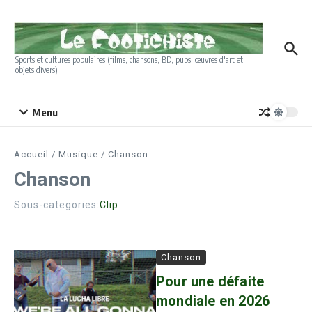
Aller au contenu
Sports et cultures populaires (films, chansons, BD, pubs, œuvres d'art et
objets divers)
Menu
Accueil
/
Musique
/
Chanson
Chanson
Sous-categories:
Clip
Chanson
Pour une défaite
mondiale en 2026