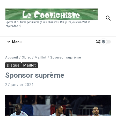
Aller au contenu
Sports et cultures populaires (films, chansons, BD, pubs, œuvres d'art et
objets divers)
Menu
Accueil
/
Objet
/
Maillot
/
Sponsor suprème
Disque
Maillot
Sponsor suprème
27 janvier 2021