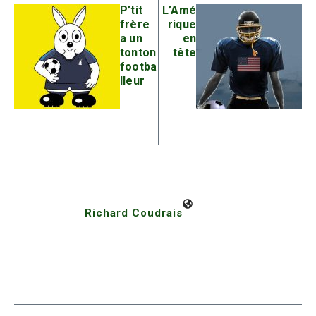
P’tit
L’Amé
frère
rique
a un
en
tonton
tête
footba
lleur
Richard Coudrais