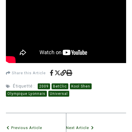
Share this Article
Étiquetté :
2009
BetClic
Kool Shen
Olympique Lyonnais
Universal
Previous Article
Next Article