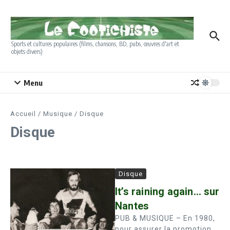
Aller au contenu
Sports et cultures populaires (films, chansons, BD, pubs, œuvres d'art et
objets divers)
Menu
Accueil
/
Musique
/
Disque
Disque
Disque
It’s raining again… sur
Nantes
PUB & MUSIQUE – En 1980,
pour assurer la promotion