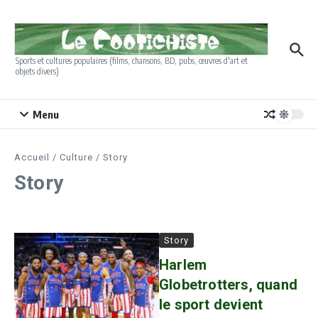
Aller au contenu
Sports et cultures populaires (films, chansons, BD, pubs, œuvres d'art et
objets divers)
Menu
Accueil
/
Culture
/
Story
Story
Story
Harlem
Globetrotters, quand
le sport devient