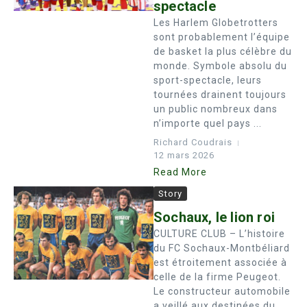
spectacle
Les Harlem Globetrotters
sont probablement l’équipe
de basket la plus célèbre du
monde. Symbole absolu du
sport-spectacle, leurs
tournées drainent toujours
un public nombreux dans
n’importe quel pays ...
Richard Coudrais
12 mars 2026
Read More
Story
Sochaux, le lion roi
CULTURE CLUB – L’histoire
du FC Sochaux-Montbéliard
est étroitement associée à
celle de la firme Peugeot.
Le constructeur automobile
a veillé aux destinées du