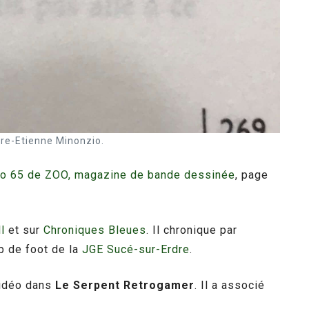
rre-Etienne Minonzio.
ro 65 de ZOO, magazine de bande dessinée
, page
l
et sur
Chroniques Bleues
. Il chronique par
ub de foot de la
JGE Sucé-sur-Erdre
.
 vidéo dans
Le Serpent Retrogamer
. Il a associé