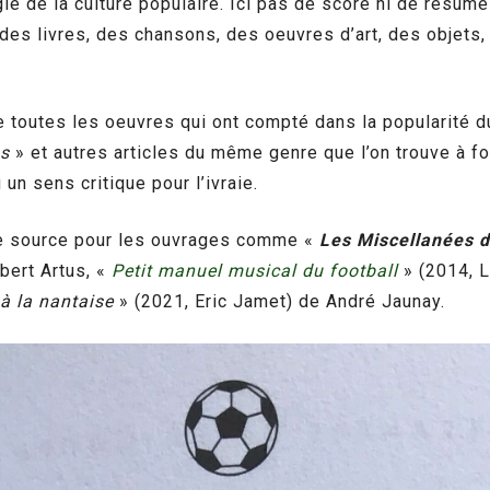
gle de la culture populaire. Ici pas de score ni de résu
, des livres, des chansons, des oeuvres d’art, des objets
e toutes les oeuvres qui ont compté dans la popularité du
bs
» et autres articles du même genre que l’on trouve à foi
 un sens critique pour l’ivraie.
mme source pour les ouvrages comme «
Les Miscellanées 
bert Artus, «
Petit manuel musical du football
» (2014, L
 à la nantaise
» (2021, Eric Jamet) de André Jaunay.