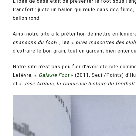
L’idée de base était de présenter le foot sous l’an
transfert : juste un ballon qui roule dans des films
ballon rond.
Ainsi notre site a la prétention de mettre en lumièr
chansons du foot
« , les «
pires mascottes des clu
d’extraire le bon grain, tout en gardant bien entendu
Notre site n’est pas peu fier d’avoir été cité co
Lefèvre, «
Galaxie Foot
» (2011, Seuil/Points) d’Hu
et «
José Arribas, la fabuleuse histoire du football