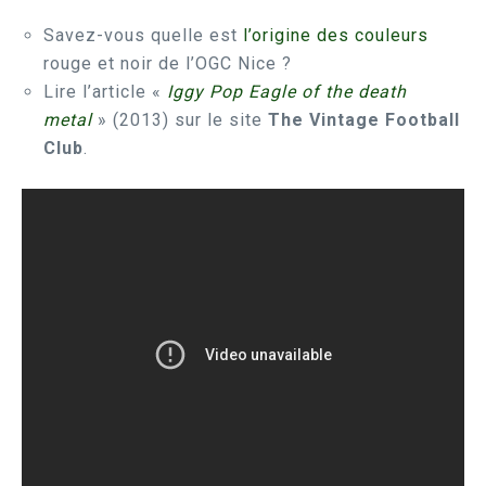
Savez-vous quelle est
l’origine des couleurs
rouge et noir de l’OGC Nice ?
Lire l’article «
Iggy Pop Eagle of the death
metal
» (2013) sur le site
The Vintage Football
Club
.