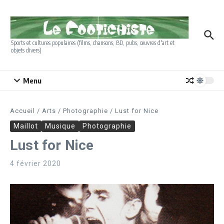
Aller au contenu
Sports et cultures populaires (films, chansons, BD, pubs, œuvres d'art et
objets divers)
Menu
Accueil
/
Arts
/
Photographie
/
Lust for Nice
Maillot
Musique
Photographie
Lust for Nice
4 février 2020