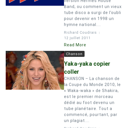
version Hermes House
Band, ou comment un vieux
tube disco a surgi de l’oubli
pour devenir en 1998 un
hymne national....
Richard Coudrais
12 juillet 2011
Read More
Chanson
Yaka-yaka copier
coller
CHANSON – La chanson de
la Coupe du Monde 2010, le
« Waka-waka » de Shakira,
est le premier morceau
dédié au foot devenu un
tube planétaire. Tout a
commencé, pourtant, par
un plagiat....