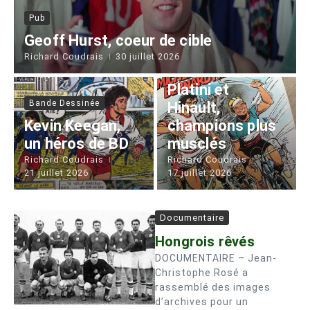
Pub
Geoff Hurst, coeur de cible
Bande Dessinée
Richard Coudrais
30 juillet 2026
Publicité
Platini et
Bande Dessinée
Hinault,
Kevin Keegan,
champions plus
un héros de BD
musclés
Richard Coudrais
Richard Coudrais
21 juillet 2026
17 juillet 2026
Documentaire
Hongrois rêvés
DOCUMENTAIRE – Jean-
Christophe Rosé a
rassemblé des images
d’archives pour un