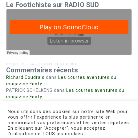
Le Footichiste sur RADIO SUD
Radio Sud
·
234 – ESTA LE FOOTICHISTE
Commentaires récents
Richard Coudrais
dans
Les courtes aventures du
magazine Footy
PATRICK SCHELKENS
dans
Les courtes aventures du
magazine Footy
Bohn fabienne
dans
Intrigues sanglantes à Mulhouse
Steph. RUTA
dans
Lust for Nice
Nous utilisons des cookies sur notre site Web pour
MIRMAND
dans
Pieds agiles et champignons
vous offrir l'expérience la plus pertinente en
mémorisant vos préférences et les visites répétées.
En cliquant sur "Accepter", vous acceptez
l'utilisation de TOUS les cookies.