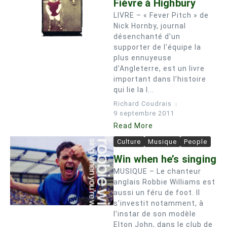
Fièvre à Highbury
LIVRE – « Fever Pitch » de
Nick Hornby, journal
désenchanté d’un
supporter de l’équipe la
plus ennuyeuse
d’Angleterre, est un livre
important dans l’histoire
qui lie la l...
Richard Coudrais
9 septembre 2011
Read More
Culture
Musique
People
Win when he’s singing
MUSIQUE – Le chanteur
anglais Robbie Williams est
aussi un féru de foot. Il
s’investit notamment, à
l’instar de son modèle
Elton John, dans le club de