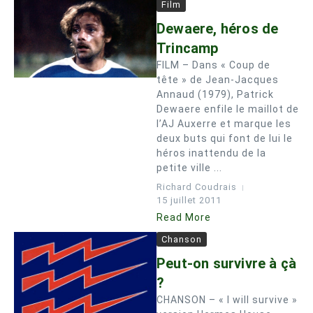
Film
Dewaere, héros de
Trincamp
FILM – Dans « Coup de
tête » de Jean-Jacques
Annaud (1979), Patrick
Dewaere enfile le maillot de
l’AJ Auxerre et marque les
deux buts qui font de lui le
héros inattendu de la
petite ville ...
Richard Coudrais
15 juillet 2011
Read More
Chanson
Peut-on survivre à çà
?
CHANSON – « I will survive »