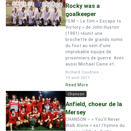
Rocky was a
goalkeeper
FILM – Le film « Escape to
Victory » de John Huston
(1981) réunit une
brochette de grands noms
du foot au sein d’une
improbable équipe de
prisonniers de guerre. Avec
aussi Michael Caine et...
Richard Coudrais
15 avril 2011
Read More
Chanson
Anfield, choeur de la
Mersey
CHANSON – « You’ll Never
Walk Alone » est l’hymne du