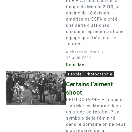
PUB – A l’occasion de la
Coupe du Monde 2010, la
chaîne de télévision
américaine ESPN a créé
une série d’affiches,
chacune représentant une
équipe qualifiée pour le
tournoi....
Richard Coudrais
12 août 2011
Read More
People
Photographie
Certains l’aiment
shoot
PHOTOGRAPHIE – Imagine-
t-on Marilyn Monroe dans
un stade de football ? Le
symbole de la féminité
dans le domaine on ne peut
plus réservé de la