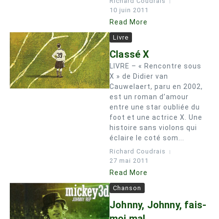
Richard Coudrais
10 juin 2011
Read More
Livre
Classé X
LIVRE – « Rencontre sous
X » de Didier van
Cauwelaert, paru en 2002,
est un roman d’amour
entre une star oubliée du
foot et une actrice X. Une
histoire sans violons qui
éclaire le coté som...
Richard Coudrais
27 mai 2011
Read More
Chanson
Johnny, Johnny, fais-
moi mal