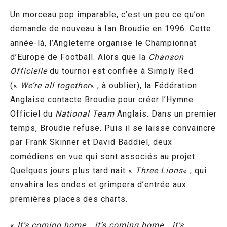
Un morceau pop imparable, c’est un peu ce qu’on
demande de nouveau à Ian Broudie en 1996. Cette
année-là, l’Angleterre organise le Championnat
d’Europe de Football. Alors que la
Chanson
Officielle
du tournoi est confiée à Simply Red
(«
We’re all together
« , à oublier), la Fédération
Anglaise contacte Broudie pour créer l’Hymne
Officiel du
National Team
Anglais. Dans un premier
temps, Broudie refuse. Puis il se laisse convaincre
par Frank Skinner et David Baddiel, deux
comédiens en vue qui sont associés au projet.
Quelques jours plus tard nait «
Three Lions
« , qui
envahira les ondes et grimpera d’entrée aux
premières places des charts.
«
It’s coming home… it’s coming home… it’s