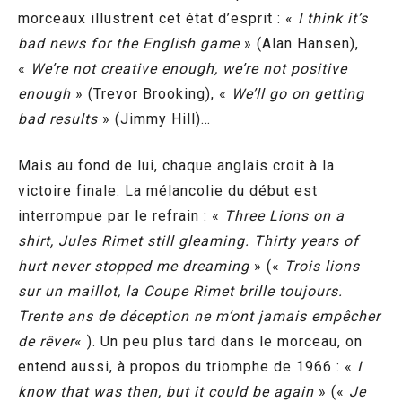
morceaux illustrent cet état d’esprit : «
I think it’s
bad news for the English game
» (Alan Hansen),
«
We’re not creative enough, we’re not positive
enough
» (Trevor Brooking), «
We’ll go on getting
bad results
» (Jimmy Hill)…
Mais au fond de lui, chaque anglais croit à la
victoire finale. La mélancolie du début est
interrompue par le refrain : «
Three Lions on a
shirt, Jules Rimet still gleaming. Thirty years of
hurt never stopped me dreaming
» («
Trois lions
sur un maillot, la Coupe Rimet brille toujours.
Trente ans de déception ne m’ont jamais empêcher
de rêver
« ). Un peu plus tard dans le morceau, on
entend aussi, à propos du triomphe de 1966 : «
I
know that was then, but it could be again
» («
Je