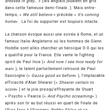
dressed in grey…
» (les Anglais jouaient en gris
dans cette fameuse demi-finale…). Mais entre-
temps, «
We still believe
» précède «
It’s coming
home
« . La foi du supporter est toujours intacte.
La chanson évoque aussi une soirée à Rome, et un
fameux Italie-Angleterre où les hommes de Glenn
Hoddle sont allés chercher un héroïque 0-0 qui les
a qualifié pour la France. Elle vante le fighting
spirit de Paul Ince («
And now I see Ince ready for
war
« ), le talent partiellement retrouvé de Paul
Gascoigne («
Gazza good as before
« ), l’implacable
efficacité d’Alan Shearer («
Shearer certain to
score
« ) et la joie presqu’effrayante de Stuart
« Psycho » Pearce («
And Psycho screaming
« )
après son tir au but réussi en quart de finale de
l’Euro face à l’Espagne. Nobby Stiles et sa