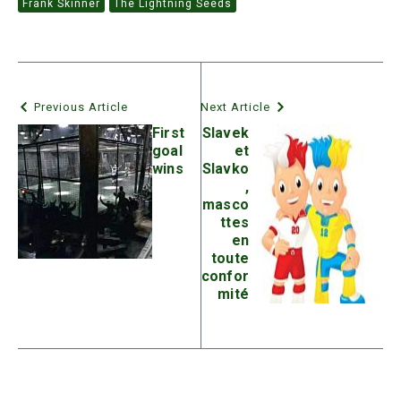
Frank Skinner
The Lightning Seeds
Previous Article
Next Article
First
Slavek
goal
et
wins
Slavko
,
masco
ttes
en
toute
confor
mité