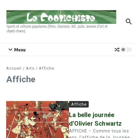
Aller au contenu
Sports et cultures populaires (films, chansons, BD, pubs, œuvres d'art et
objets divers)
Menu
Accueil
/
Arts
/
Affiche
Affiche
Affiche
La belle journée
d’Olivier Schwartz
AFFICHE – Comme tous les
ans, l’affiche de la Journée