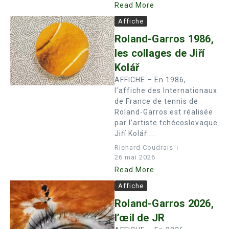
Read More
Affiche
Roland-Garros 1986,
les collages de Jiří
Kolář
AFFICHE – En 1986,
l’affiche des Internationaux
de France de tennis de
Roland-Garros est réalisée
par l’artiste tchécoslovaque
Jiří Kolář....
Richard Coudrais
26 mai 2026
Read More
Affiche
Roland-Garros 2026,
l’œil de JR