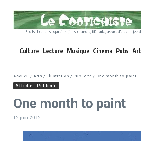
Aller au contenu
Sports et cultures populaires (films, chansons, BD, pubs, œuvres d'art et objets d
Culture
Lecture
Musique
Cinema
Pubs
Ar
Accueil
/
Arts
/
Illustration
/
Publicité
/
One month to paint
Affiche
Publicité
One month to paint
12 juin 2012