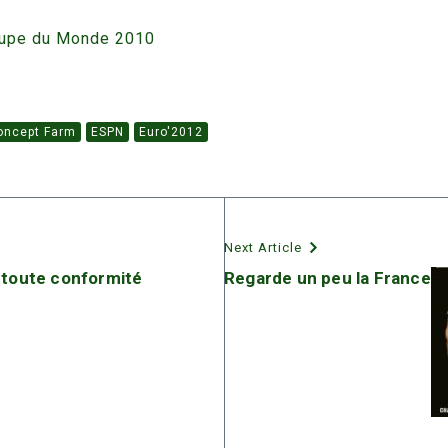
oupe du Monde 2010
oncept Farm
ESPN
Euro'2012
Next Article
 toute conformité
Regarde un peu la France