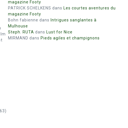
magazine Footy
PATRICK SCHELKENS
dans
Les courtes aventures du
magazine Footy
Bohn fabienne
dans
Intrigues sanglantes à
Mulhouse
m
Steph. RUTA
dans
Lust for Nice
ilm
MIRMAND
dans
Pieds agiles et champignons
st
963)