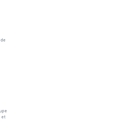
 de
oupe
 et