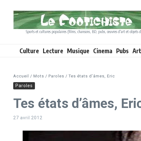
Aller au contenu
Sports et cultures populaires (films, chansons, BD, pubs, œuvres d'art et objets d
Culture
Lecture
Musique
Cinema
Pubs
Ar
Accueil
/
Mots
/
Paroles
/
Tes états d’âmes, Eric
Paroles
Tes états d’âmes, Eri
27 avril 2012