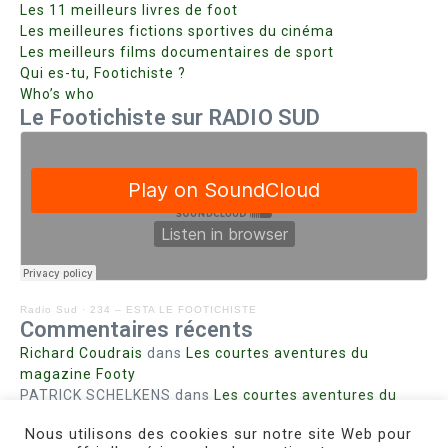
Les 11 meilleurs livres de foot
Les meilleures fictions sportives du cinéma
Les meilleurs films documentaires de sport
Qui es-tu, Footichiste ?
Who’s who
Le Footichiste sur RADIO SUD
Radio Sud
·
234 – ESTA LE FOOTICHISTE
Commentaires récents
Richard Coudrais
dans
Les courtes aventures du
magazine Footy
PATRICK SCHELKENS
dans
Les courtes aventures du
magazine Footy
Nous utilisons des cookies sur notre site Web pour
Bohn fabienne
dans
Intrigues sanglantes à Mulhouse