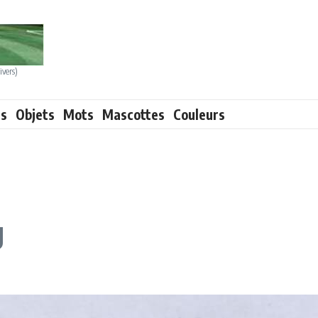
ivers)
ts
Objets
Mots
Mascottes
Couleurs
g