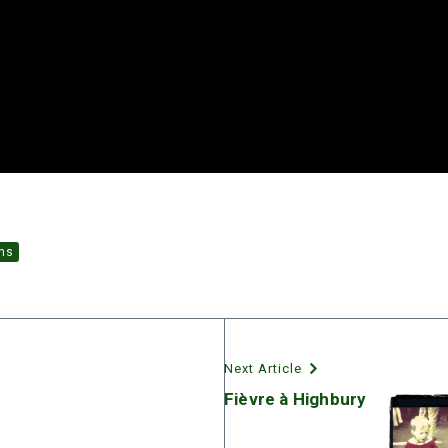
ams
Next Article
Fièvre à Highbury