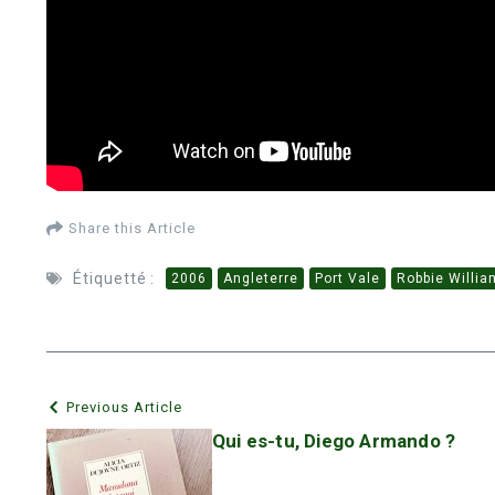
Share this Article
Étiquetté :
2006
Angleterre
Port Vale
Robbie Willi
Previous Article
Qui es-tu, Diego Armando ?