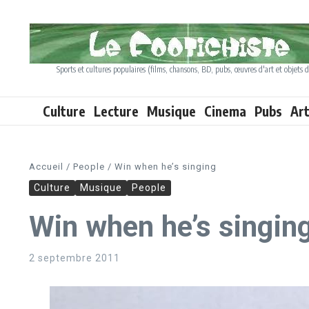
Aller au contenu
Sports et cultures populaires (films, chansons, BD, pubs, œuvres d'art et objets d
Culture
Lecture
Musique
Cinema
Pubs
Ar
Accueil
/
People
/
Win when he’s singing
Culture
Musique
People
Win when he’s singin
2 septembre 2011