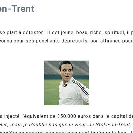
on-Trent
 plait à détester : Il est jeune, beau, riche, spirituel, il 
nu pour ses penchants dépressifs, son attirance pour la
 a injecté l’équivalent de 350.000 euros dans le capital 
es, mais je n’oublie pas que je viens de Stoke-on-Trent, s
anière de montrer que mon coeur est toujours là-bas. Je