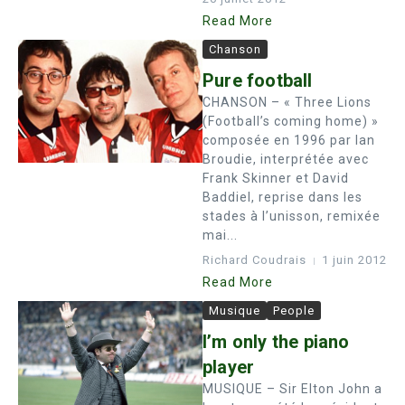
Read More
Chanson
Pure football
CHANSON – « Three Lions
(Football’s coming home) »
composée en 1996 par Ian
Broudie, interprétée avec
Frank Skinner et David
Baddiel, reprise dans les
stades à l’unisson, remixée
mai...
Richard Coudrais
1 juin 2012
Read More
Musique
People
I’m only the piano
player
MUSIQUE – Sir Elton John a