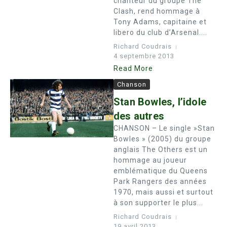
chanteur du groupe The
Clash, rend hommage à
Tony Adams, capitaine et
libero du club d’Arsenal....
Richard Coudrais
4 septembre 2013
Read More
Chanson
Stan Bowles, l’idole
des autres
CHANSON – Le single »Stan
Bowles » (2005) du groupe
anglais The Others est un
hommage au joueur
emblématique du Queens
Park Rangers des années
1970, mais aussi et surtout
à son supporter le plus...
Richard Coudrais
19 avril 2013