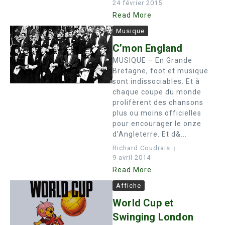
24 février 2015
Read More
Musique
C’mon England
MUSIQUE – En Grande
Bretagne, foot et musique
sont indissociables. Et à
chaque coupe du monde
prolifèrent des chansons
plus ou moins officielles
pour encourager le onze
d’Angleterre. Et d&...
Richard Coudrais
9 avril 2014
Read More
Affiche
World Cup et
Swinging London