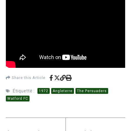
Share this Article
Étiquetté :
1972
Angleterre
The Persuaders
Watford FC