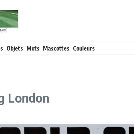
ivers)
ts
Objets
Mots
Mascottes
Couleurs
ng London