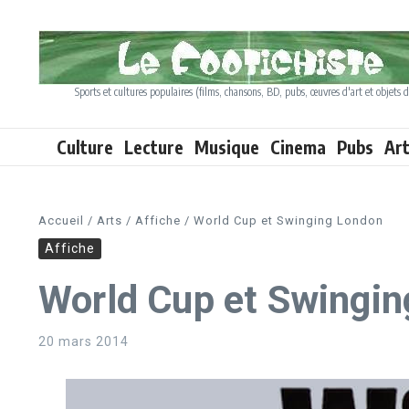
Aller au contenu
Sports et cultures populaires (films, chansons, BD, pubs, œuvres d'art et objets d
Culture
Lecture
Musique
Cinema
Pubs
Ar
Accueil
/
Arts
/
Affiche
/
World Cup et Swinging London
Affiche
World Cup et Swingi
20 mars 2014