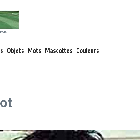
ivers)
ts
Objets
Mots
Mascottes
Couleurs
oot