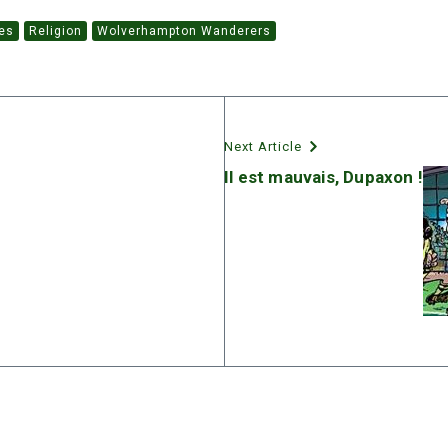
es
Religion
Wolverhampton Wanderers
Next Article
Il est mauvais, Dupaxon !