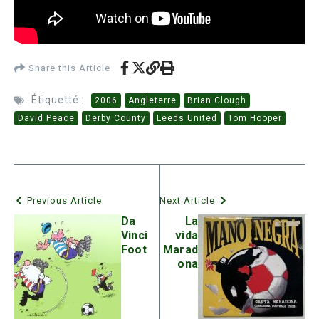
Share this Article
Étiquetté :
2006
Angleterre
Brian Clough
David Peace
Derby County
Leeds United
Tom Hooper
Previous Article
Next Article
Da
La
Vinci
vida
Foot
Marad
ona