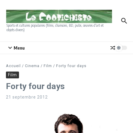
Aller au contenu
Sports et cultures populaires (films, chansons, BD, pubs, œuvres d'art et
objets divers)
Menu
Accueil
/
Cinema
/
Film
/
Forty four days
Film
Forty four days
21 septembre 2012