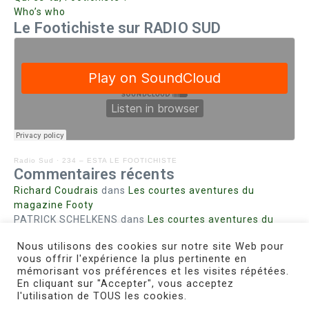
Who’s who
Le Footichiste sur RADIO SUD
Radio Sud
·
234 – ESTA LE FOOTICHISTE
Commentaires récents
Richard Coudrais
dans
Les courtes aventures du
magazine Footy
PATRICK SCHELKENS
dans
Les courtes aventures du
magazine Footy
Nous utilisons des cookies sur notre site Web pour
Bohn fabienne
dans
Intrigues sanglantes à Mulhouse
vous offrir l'expérience la plus pertinente en
Steph. RUTA
dans
Lust for Nice
mémorisant vos préférences et les visites répétées.
MIRMAND
dans
Pieds agiles et champignons
En cliquant sur "Accepter", vous acceptez
l'utilisation de TOUS les cookies.