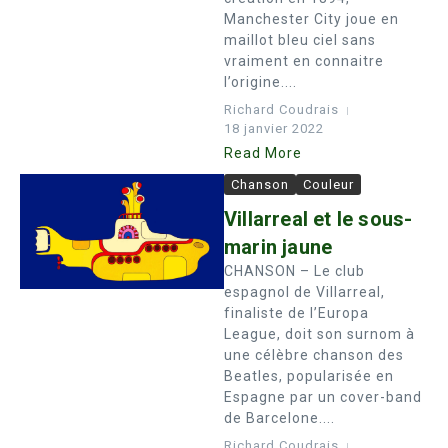
Manchester City joue en
maillot bleu ciel sans
vraiment en connaitre
l’origine....
Richard Coudrais
18 janvier 2022
Read More
Chanson
Couleur
Villarreal et le sous-
marin jaune
CHANSON – Le club
espagnol de Villarreal,
finaliste de l’Europa
League, doit son surnom à
une célèbre chanson des
Beatles, popularisée en
Espagne par un cover-band
de Barcelone....
Richard Coudrais