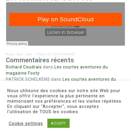
Radio Sud
·
234 – ESTA LE FOOTICHISTE
Commentaires récents
Richard Coudrais
dans
Les courtes aventures du
magazine Footy
PATRICK SCHELKENS
dans
Les courtes aventures du
magazine Footy
Nous utilisons des cookies sur notre site Web pour
Bohn fabienne
dans
Intrigues sanglantes à Mulhouse
vous offrir l'expérience la plus pertinente en
Steph. RUTA
dans
Lust for Nice
mémorisant vos préférences et les visites répétées.
MIRMAND
dans
Pieds agiles et champignons
En cliquant sur "Accepter", vous acceptez
l'utilisation de TOUS les cookies.
Cookie settings
ACCEPT
Copyright © 2026 Le Footichiste | Réalisé par