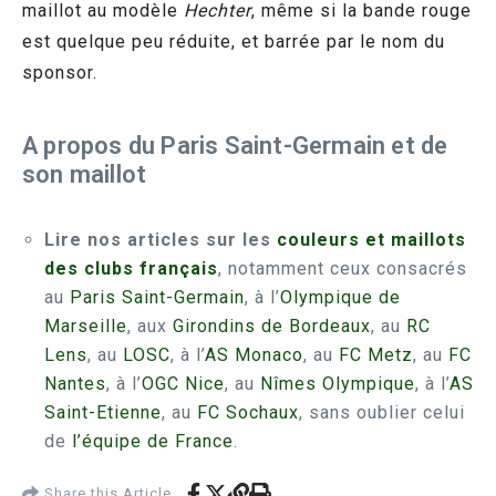
maillot au modèle
Hechter
, même si la bande rouge
est quelque peu réduite, et barrée par le nom du
sponsor.
A propos du Paris Saint-Germain et de
son maillot
Lire nos articles sur les
couleurs et maillots
des clubs français
, notamment ceux consacrés
au
Paris Saint-Germain
, à l’
Olympique de
Marseille
, aux
Girondins de Bordeaux
, au
RC
Lens
, au
LOSC
, à l’
AS Monaco
, au
FC Metz
, au
FC
Nantes
, à l’
OGC Nice
, au
Nîmes Olympique
, à l’
AS
Saint-Etienne
, au
FC Sochaux
, sans oublier celui
de
l’équipe de France
.
Share this Article