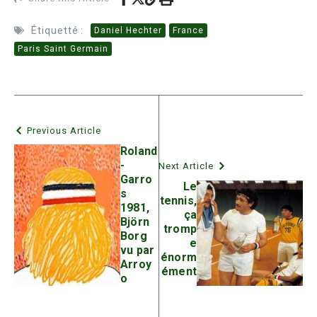
Étiquetté :
Daniel Hechter
France
Paris Saint Germain
Previous Article
Roland
-
Next Article
Garro
Le
s
tennis,
1981,
ça
Björn
tromp
Borg
e
vu par
énorm
Arroy
ément
o