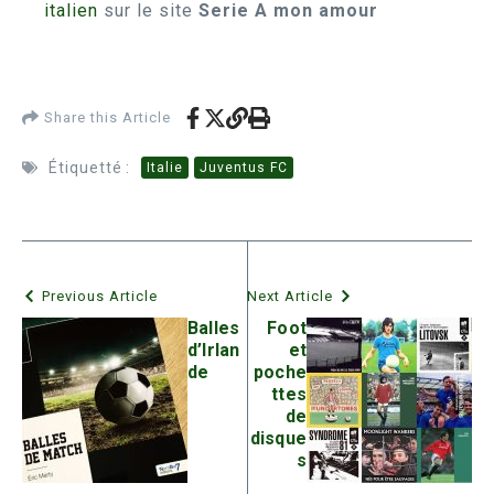
italien
sur le site
Serie A mon amour
Share this Article
Étiquetté :
Italie
Juventus FC
Previous Article
Next Article
Balles
Foot
d’Irlan
et
de
poche
ttes
de
disque
s