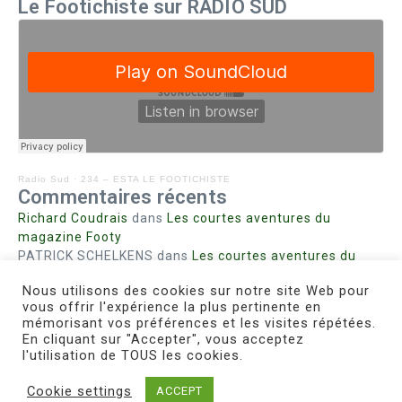
Le Footichiste sur RADIO SUD
Radio Sud
·
234 – ESTA LE FOOTICHISTE
Commentaires récents
Richard Coudrais
dans
Les courtes aventures du
magazine Footy
PATRICK SCHELKENS
dans
Les courtes aventures du
magazine Footy
Nous utilisons des cookies sur notre site Web pour
Bohn fabienne
dans
Intrigues sanglantes à Mulhouse
vous offrir l'expérience la plus pertinente en
Steph. RUTA
dans
Lust for Nice
mémorisant vos préférences et les visites répétées.
MIRMAND
dans
Pieds agiles et champignons
En cliquant sur "Accepter", vous acceptez
l'utilisation de TOUS les cookies.
Cookie settings
ACCEPT
Copyright © 2026 Le Footichiste | Réalisé par