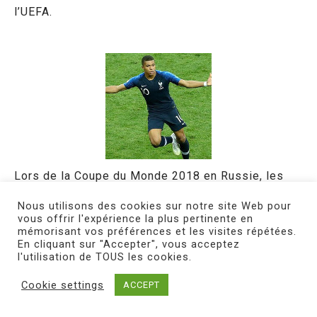
l’UEFA.
Lors de la Coupe du Monde 2018 en Russie, les
couleurs du template sont inversées : le bleu
Nous utilisons des cookies sur notre site Web pour
sombre est sur le torse et le bleu roi sur les
vous offrir l'expérience la plus pertinente en
mémorisant vos préférences et les visites répétées.
manches. Le short est bleu sombre, tout comme
En cliquant sur "Accepter", vous acceptez
les bas. Une tenue peu flamboyante qui restera
l'utilisation de TOUS les cookies.
toutefois dans l’histoire grâce à la victoire finale
Cookie settings
ACCEPT
des Griezmann, Mbappe et autres Pogba.