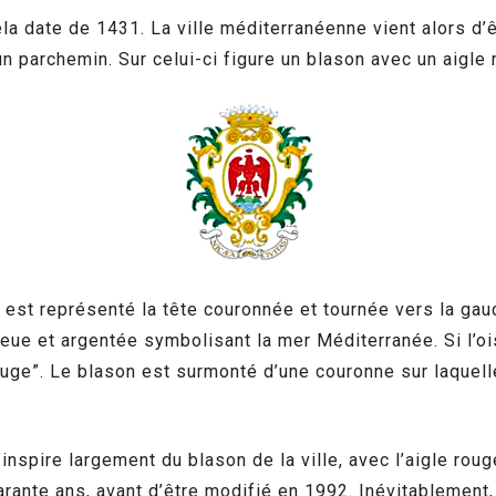
la date de 1431. La ville méditerranéenne vient alors d’ê
un parchemin. Sur celui-ci figure un blason avec un aigle 
le est représenté la tête couronnée et tournée vers la ga
eue et argentée symbolisant la mer Méditerranée. Si l’o
ge”. Le blason est surmonté d’une couronne sur laquell
nspire largement du blason de la ville, avec l’aigle roug
arante ans, avant d’être modifié en 1992. Inévitablement,