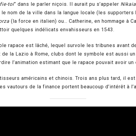
ie-toi
” dans le parler niçois. Il aurait pu s’appeler
Nikaia
, le nom de la ville dans la langue locale (les supporters
orza
(la force en italien) ou… Catherine, en hommage à Cat
toir quelques indélicats envahisseurs en 1543.
able rapace est lâché, lequel survole les tribunes avant d
 de la Lazio à Rome, clubs dont le symbole est aussi un a
terdire l’animation estimant que le rapace pouvait avoir 
sseurs américains et chinois. Trois ans plus tard, il est 
s vautours de la finance portent beaucoup d’intérêt à l’a