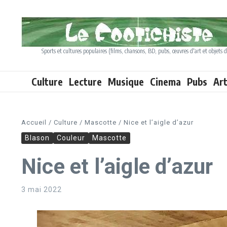
Aller au contenu
Sports et cultures populaires (films, chansons, BD, pubs, œuvres d'art et objets d
Culture
Lecture
Musique
Cinema
Pubs
Ar
Accueil
/
Culture
/
Mascotte
/
Nice et l’aigle d’azur
Blason
Couleur
Mascotte
Nice et l’aigle d’azur
3 mai 2022