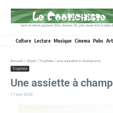
Aller au contenu
Sports et cultures populaires (films, chansons, BD, pubs, œuvres d'art et objets d
Culture
Lecture
Musique
Cinema
Pubs
Ar
Accueil
/
Objet
/
Trophée
/
Une assiette à champions
Trophée
Une assiette à champ
17 juin 2020