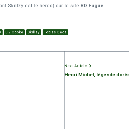
ont Skillzy est le héros) sur le site
BD Fugue
0
Liv Cooke
Skillzy
Tobias Becs
Next Article
Henri Michel, légende doré