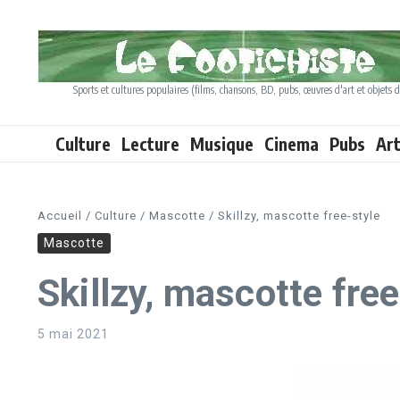
Aller au contenu
Sports et cultures populaires (films, chansons, BD, pubs, œuvres d'art et objets d
Culture
Lecture
Musique
Cinema
Pubs
Ar
Accueil
/
Culture
/
Mascotte
/
Skillzy, mascotte free-style
Mascotte
Skillzy, mascotte free
5 mai 2021