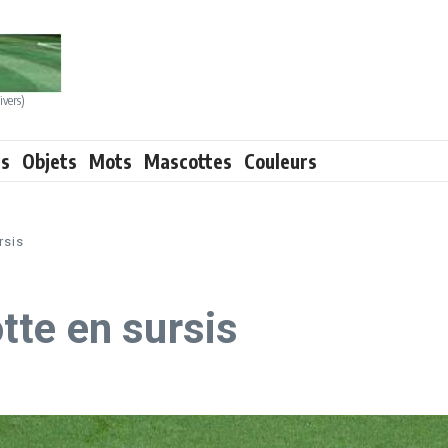
ivers)
ts
Objets
Mots
Mascottes
Couleurs
rsis
te en sursis