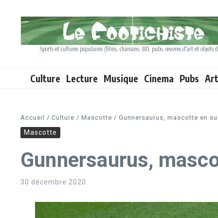
Aller au contenu
Sports et cultures populaires (films, chansons, BD, pubs, œuvres d'art et objets d
Culture
Lecture
Musique
Cinema
Pubs
Ar
Accueil
/
Culture
/
Mascotte
/
Gunnersaurus, mascotte en su
Mascotte
Gunnersaurus, mascot
30 décembre 2020