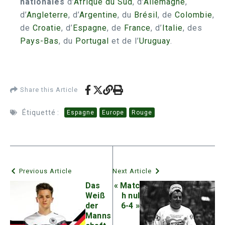
nationales
d’
Afrique du Sud
, d’
Allemagne
,
d’
Angleterre
, d’
Argentine
, du
Brésil
, de
Colombie
,
de
Croatie
, d’
Espagne
, de
France
, d’
Italie
, des
Pays-Bas
, du
Portugal
et de l’
Uruguay
.
Share this Article
Étiquetté :
Espagne
Europe
Rouge
Previous Article
Next Article
Das
« Matc
Weiß
h nul
der
6-4 »
Manns