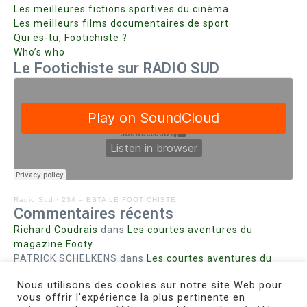
Les meilleures fictions sportives du cinéma
Les meilleurs films documentaires de sport
Qui es-tu, Footichiste ?
Who’s who
Le Footichiste sur RADIO SUD
Radio Sud
·
234 – ESTA LE FOOTICHISTE
Commentaires récents
Richard Coudrais
dans
Les courtes aventures du
magazine Footy
PATRICK SCHELKENS
dans
Les courtes aventures du
magazine Footy
Nous utilisons des cookies sur notre site Web pour
Bohn fabienne
dans
Intrigues sanglantes à Mulhouse
vous offrir l'expérience la plus pertinente en
Steph. RUTA
dans
Lust for Nice