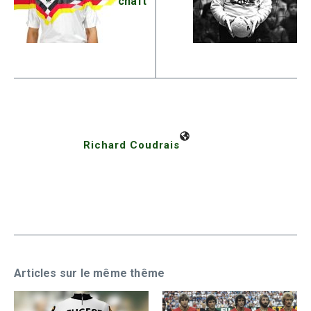
chaft
Richard Coudrais
Articles sur le même thême