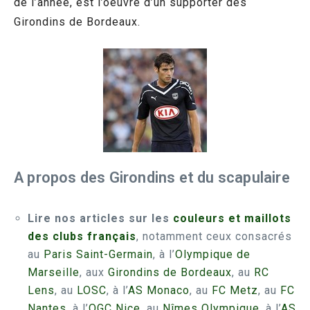
de l’année, est l’oeuvre d’un supporter des
Girondins de Bordeaux.
A propos des Girondins et du scapulaire
Lire nos articles sur les
couleurs et maillots
des clubs français
, notamment ceux consacrés
au
Paris Saint-Germain
, à l’
Olympique de
Marseille
, aux
Girondins de Bordeaux
, au
RC
Lens
, au
LOSC
, à l’
AS Monaco
, au
FC Metz
, au
FC
Nantes
, à l’
OGC Nice
, au
Nîmes Olympique
, à l’
AS