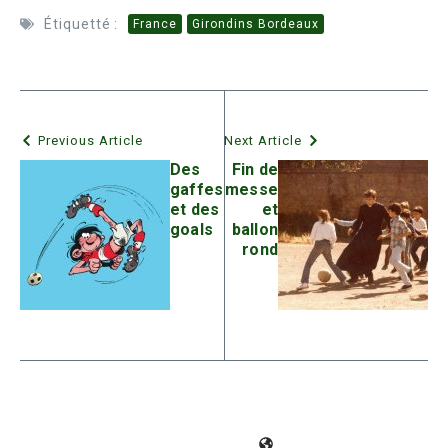
Étiquetté :
France
Girondins Bordeaux
Previous Article
Next Article
Des
Fin de
gaffes
messe
et des
et
goals
ballon
rond