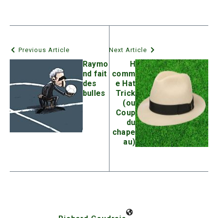
Previous Article
Next Article
Raymo
H
nd fait
comm
des
e Hat
bulles
Trick
(ou
Coup
du
chape
au)