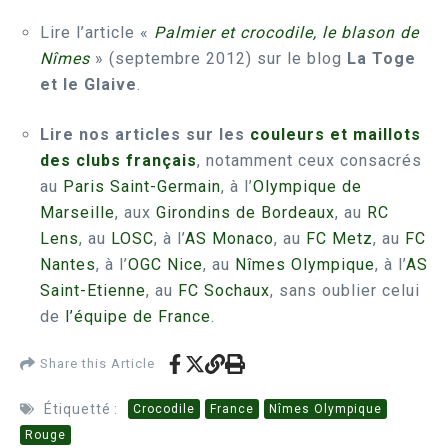
Lire l’article «
Palmier et crocodile, le blason de
Nîmes
» (septembre 2012) sur le blog
La Toge
et le Glaive
.
Lire nos articles sur les
couleurs et maillots
des clubs français
, notamment ceux consacrés
au
Paris Saint-Germain
, à l’
Olympique de
Marseille
, aux
Girondins de Bordeaux
, au
RC
Lens
, au
LOSC
, à l’
AS Monaco
, au
FC Metz
, au
FC
Nantes
, à l’
OGC Nice
, au
Nîmes Olympique
, à l’
AS
Saint-Etienne
, au
FC Sochaux
, sans oublier celui
de
l’équipe de France
.
Share this Article
Étiquetté :
Crocodile
France
Nîmes Olympique
Rouge