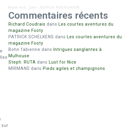
Radio Sud
·
234 – ESTA LE FOOTICHISTE
Commentaires récents
Richard Coudrais
dans
Les courtes aventures du
magazine Footy
PATRICK SCHELKENS
dans
Les courtes aventures du
magazine Footy
Bohn fabienne
dans
Intrigues sanglantes à
le
Mulhouse
lles
Steph. RUTA
dans
Lust for Nice
MIRMAND
dans
Pieds agiles et champignons
e
 sur