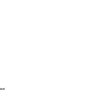
isé
.