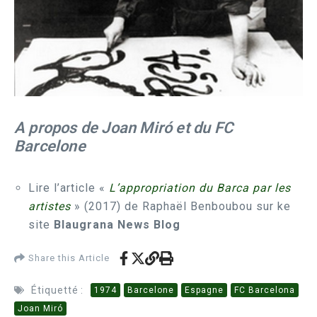
A propos de Joan Miró et du FC
Barcelone
Lire l’article «
L’appropriation du Barca par les
artistes
» (2017) de Raphaël Benboubou sur ke
site
Blaugrana News Blog
Share this Article
Étiquetté :
1974
Barcelone
Espagne
FC Barcelona
Joan Miró