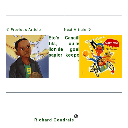
Previous Article
Next Article
Eto’o
Canaill
fils,
ou le
lion de
goal
papier
keepe
r
Richard Coudrais