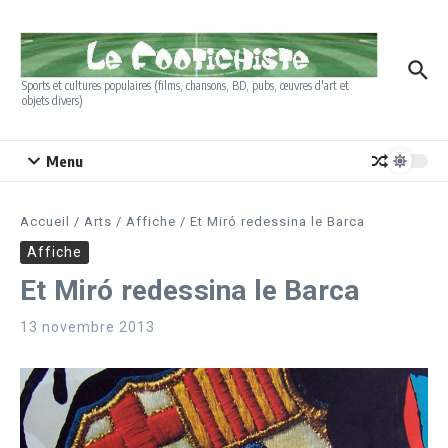
Aller au contenu
Sports et cultures populaires (films, chansons, BD, pubs, œuvres d'art et
objets divers)
Menu
Accueil
/
Arts
/
Affiche
/
Et Miró redessina le Barca
Affiche
Et Miró redessina le Barca
13 novembre 2013