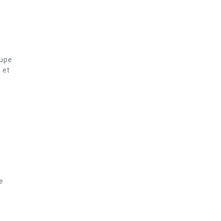
oupe
 et
e