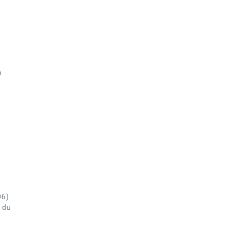
o
s
06)
e du