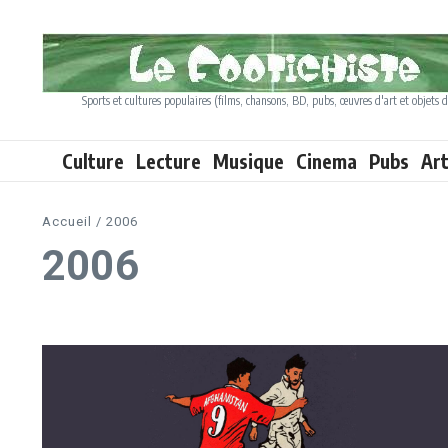
Aller au contenu
Sports et cultures populaires (films, chansons, BD, pubs, œuvres d'art et objets d
Culture
Lecture
Musique
Cinema
Pubs
Ar
Accueil
/
2006
2006