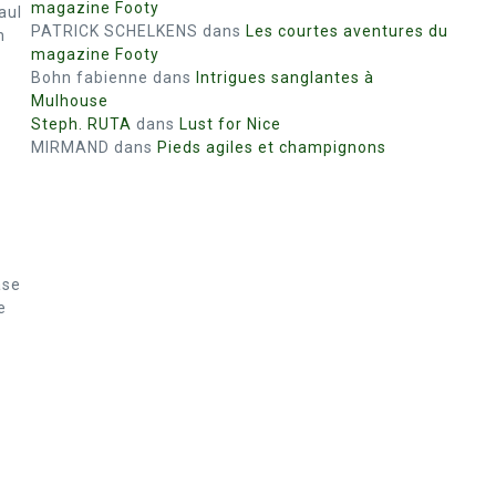
magazine Footy
aul
PATRICK SCHELKENS
dans
Les courtes aventures du
n
magazine Footy
Bohn fabienne
dans
Intrigues sanglantes à
Mulhouse
Steph. RUTA
dans
Lust for Nice
MIRMAND
dans
Pieds agiles et champignons
ase
e