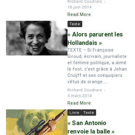
Richard Coudrais
16 juin 2014
Read More
Texte
« Alors parurent les
Hollandais »
TEXTE – Si Françoise
Giroud, écrivain, journaliste
et femme politique, a aimé
le foot, c’est grâce à Johan
Cruijff et ses coéquipiers
vêtus de orange....
Richard Coudrais
5 mars 2014
Read More
Livre
Texte
« San Antonio
renvoie la balle »