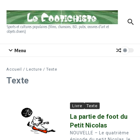
Aller au contenu
Sports et cultures populaires (films, chansons, BD, pubs, œuvres d'art et
objets divers)
Menu
Accueil
/
Lecture
/
Texte
Texte
Livre
Texte
La partie de foot du
Petit Nicolas
NOUVELLE – Le quatrième
épisode du petit Nicolas, le