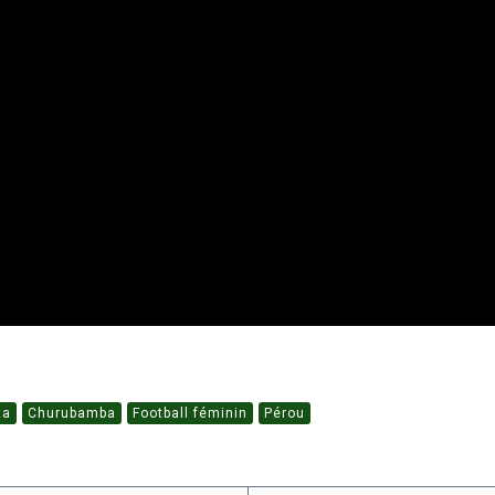
ta
Churubamba
Football féminin
Pérou