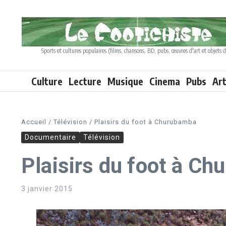
Aller au contenu
Sports et cultures populaires (films, chansons, BD, pubs, œuvres d'art et objets d
Culture
Lecture
Musique
Cinema
Pubs
Ar
Accueil
/
Télévision
/
Plaisirs du foot à Churubamba
Documentaire
Télévision
Plaisirs du foot à C
3 janvier 2015