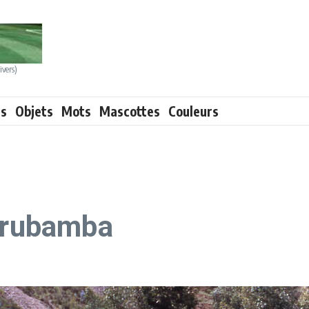
ivers)
ts
Objets
Mots
Mascottes
Couleurs
hurubamba