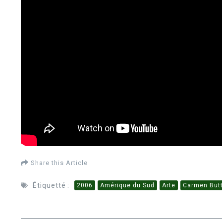
Share this Article
Étiquetté :
2006
Amérique du Sud
Arte
Carmen But