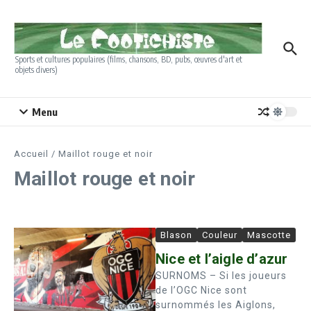
Aller au contenu
Sports et cultures populaires (films, chansons, BD, pubs, œuvres d'art et
objets divers)
Menu
Accueil
/
Maillot rouge et noir
Maillot rouge et noir
Blason
Couleur
Mascotte
Nice et l’aigle d’azur
SURNOMS – Si les joueurs
de l’OGC Nice sont
surnommés les Aiglons,