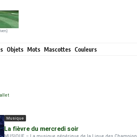
ivers)
ts
Objets
Mots
Mascottes
Couleurs
allet
Musique
La fièvre du mercredi soir
MUSIQUE – La musique générique de la Ligue des Champion