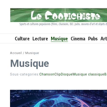
Aller au contenu
Sports et cultures populaires (films, chansons, BD, pubs, œuvres d'art et objets d
Culture
Lecture
Musique
Cinema
Pubs
Ar
Accueil
/
Musique
Musique
Sous-categories:
Chanson
Clip
Disque
Musique classique
B