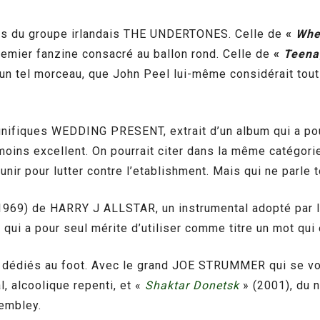
ts du groupe irlandais THE UNDERTONES. Celle de
«
Whe
emier fanzine consacré au ballon rond. Celle de
«
Teena
un tel morceau, que John Peel lui-même considérait tout
nifiques WEDDING PRESENT, extrait d’un album qui a p
moins excellent. On pourrait citer dans la même catégori
ir pour lutter contre l’etablishment. Mais qui ne parle t
969) de HARRY J ALLSTAR, un instrumental adopté par l
ui a pour seul mérite d’utiliser comme titre un mot qui e
t dédiés au foot. Avec le grand JOE STRUMMER qui se voit
 alcoolique repenti, et «
Shaktar Donetsk
» (2001), du n
Wembley.