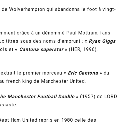
t de Wolverhampton qui abandonna le foot à vingt-
tamment grâce à un dénommé Paul Mottram, fans
eux titres sous des noms d’emprunt :
«
Ryan Giggs
ois et
«
Cantona superstar
»
(HER, 1996),
extrait le premier morceau
«
Eric Cantona
»
du
u french king de Manchester United.
the Manchester Football Double
»
(1957) de LORD
usiaste.
West Ham United repris en 1980 celle des