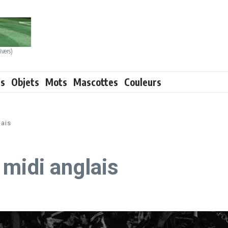
ivers)
ts
Objets
Mots
Mascottes
Couleurs
lais
 midi anglais