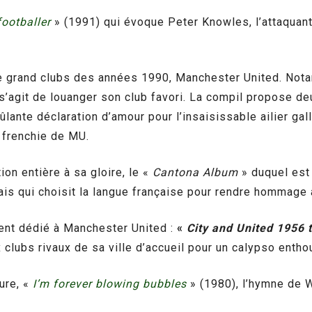
footballer
» (1991) qui évoque Peter Knowles, l’attaquan
le grand clubs des années 1990, Manchester United. No
 s’agit de louanger son club favori. La compil propose d
nte déclaration d’amour pour l’insaisissable ailier gall
 frenchie de MU.
ion entière à sa gloire, le «
Cantona Album
» duquel est 
 qui choisit la langue française pour rendre hommage a
ent dédié à Manchester United :
«
City and United 1956 
clubs rivaux de sa ville d’accueil pour un calypso entho
ure, «
I’m forever blowing bubbles
» (1980), l’hymne de 