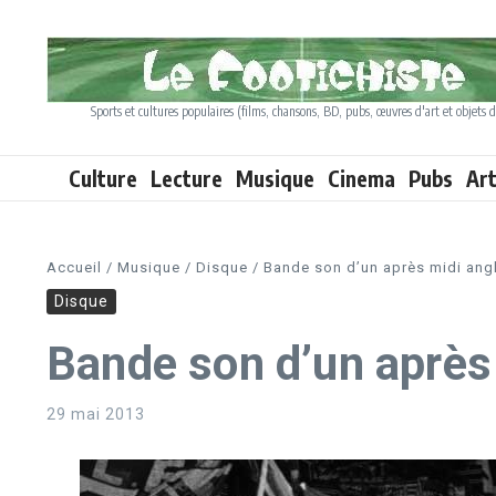
Aller au contenu
Sports et cultures populaires (films, chansons, BD, pubs, œuvres d'art et objets d
Culture
Lecture
Musique
Cinema
Pubs
Ar
Accueil
/
Musique
/
Disque
/
Bande son d’un après midi ang
Disque
Bande son d’un après
29 mai 2013