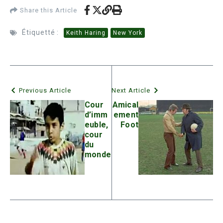
Share this Article
Étiquetté :
Keith Haring
New York
Previous Article
Next Article
Cour
Amical
d’imm
ement
euble,
Foot
cour
du
monde