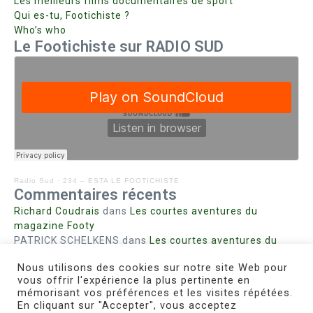
Les meilleurs films documentaires de sport
Qui es-tu, Footichiste ?
Who’s who
Le Footichiste sur RADIO SUD
Radio Sud
·
234 – ESTA LE FOOTICHISTE
Commentaires récents
Richard Coudrais
dans
Les courtes aventures du
magazine Footy
PATRICK SCHELKENS
dans
Les courtes aventures du
magazine Footy
Nous utilisons des cookies sur notre site Web pour
Bohn fabienne
dans
Intrigues sanglantes à Mulhouse
vous offrir l'expérience la plus pertinente en
Steph. RUTA
dans
Lust for Nice
mémorisant vos préférences et les visites répétées.
MIRMAND
dans
Pieds agiles et champignons
En cliquant sur "Accepter", vous acceptez