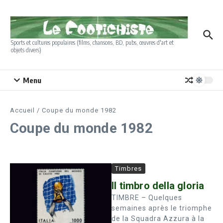
Aller au contenu
Sports et cultures populaires (films, chansons, BD, pubs, œuvres d'art et
objets divers)
Menu
Accueil
/
Coupe du monde 1982
Coupe du monde 1982
Timbres
Il timbro della gloria
TIMBRE – Quelques
semaines après le triomphe
de la Squadra Azzura à la