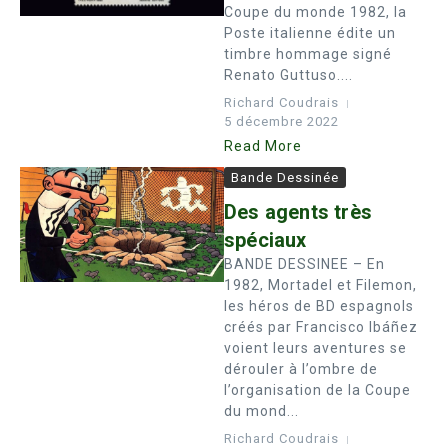
Coupe du monde 1982, la
Poste italienne édite un
timbre hommage signé
Renato Guttuso....
Richard Coudrais
5 décembre 2022
Read More
Bande Dessinée
Des agents très
spéciaux
BANDE DESSINEE – En
1982, Mortadel et Filemon,
les héros de BD espagnols
créés par Francisco Ibáñez
voient leurs aventures se
dérouler à l’ombre de
l’organisation de la Coupe
du mond...
Richard Coudrais