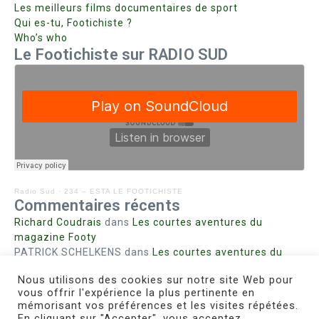
Les meilleurs films documentaires de sport
Qui es-tu, Footichiste ?
Who’s who
Le Footichiste sur RADIO SUD
Radio Sud
·
234 – ESTA LE FOOTICHISTE
Commentaires récents
Richard Coudrais
dans
Les courtes aventures du
magazine Footy
PATRICK SCHELKENS
dans
Les courtes aventures du
magazine Footy
Nous utilisons des cookies sur notre site Web pour
Bohn fabienne
dans
Intrigues sanglantes à Mulhouse
vous offrir l'expérience la plus pertinente en
Steph. RUTA
dans
Lust for Nice
mémorisant vos préférences et les visites répétées.
MIRMAND
dans
Pieds agiles et champignons
En cliquant sur "Accepter", vous acceptez