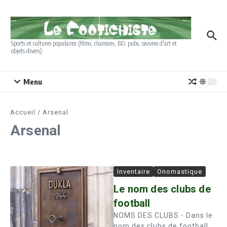
Aller au contenu
Sports et cultures populaires (films, chansons, BD, pubs, œuvres d'art et
objets divers)
Menu
Accueil
/
Arsenal
Arsenal
Inventaire
Onomastique
Le nom des clubs de
football
NOMS DES CLUBS - Dans le
nom des clubs de football