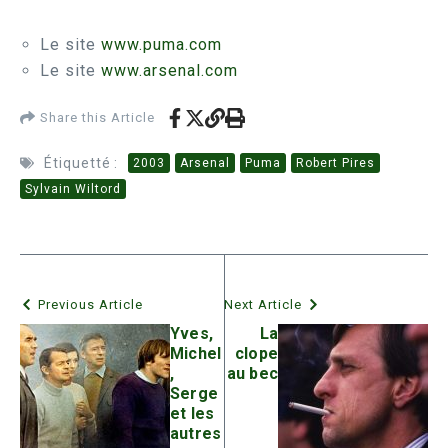
Le site
www.puma.com
Le site
www.arsenal.com
Share this Article
Étiquetté :
2003
Arsenal
Puma
Robert Pires
Sylvain Wiltord
Previous Article
Next Article
Yves,
La
Michel
clope
,
au bec
Serge
et les
autres