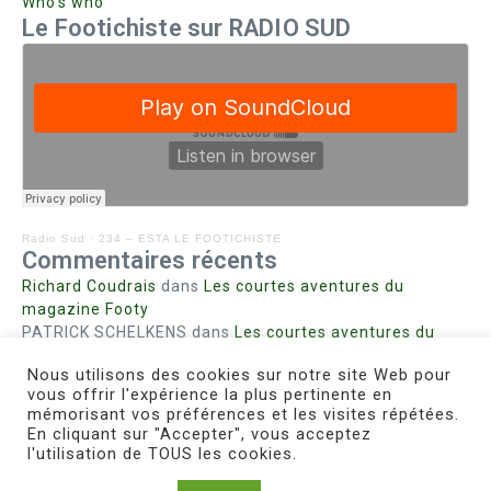
Who’s who
Le Footichiste sur RADIO SUD
Radio Sud
·
234 – ESTA LE FOOTICHISTE
Commentaires récents
Richard Coudrais
dans
Les courtes aventures du
magazine Footy
PATRICK SCHELKENS
dans
Les courtes aventures du
magazine Footy
Nous utilisons des cookies sur notre site Web pour
Bohn fabienne
dans
Intrigues sanglantes à Mulhouse
vous offrir l'expérience la plus pertinente en
Steph. RUTA
dans
Lust for Nice
mémorisant vos préférences et les visites répétées.
MIRMAND
dans
Pieds agiles et champignons
En cliquant sur "Accepter", vous acceptez
l'utilisation de TOUS les cookies.