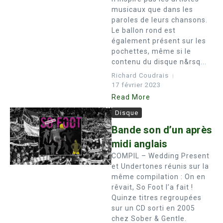
musicaux que dans les
paroles de leurs chansons.
Le ballon rond est
également présent sur les
pochettes, même si le
contenu du disque n&rsq...
Richard Coudrais
17 février 2023
Read More
Disque
Bande son d’un après
midi anglais
COMPIL – Wedding Present
et Undertones réunis sur la
même compilation : On en
rêvait, So Foot l’a fait !
Quinze titres regroupées
sur un CD sorti en 2005
chez Sober & Gentle.