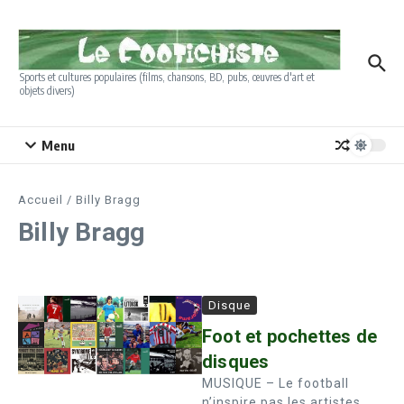
Aller au contenu
Sports et cultures populaires (films, chansons, BD, pubs, œuvres d'art et
objets divers)
Menu
Accueil
/
Billy Bragg
Billy Bragg
Disque
Foot et pochettes de
disques
MUSIQUE – Le football
n’inspire pas les artistes