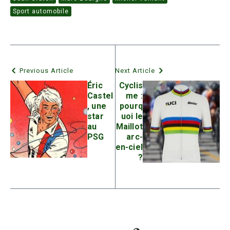
Sport automobile
Previous Article
Next Article
Éric
Cyclis
Castel
me :
, une
pourq
star
uoi le
au
Maillot
PSG
arc-
en-ciel
?