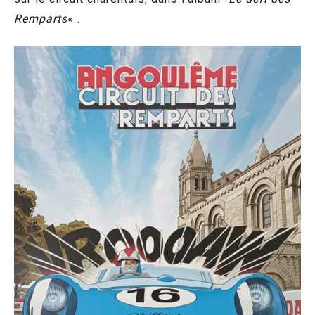
Remparts
« .