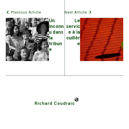
Previous Article
Next Article
Un
Le
inconn
servic
u dans
e à la
la
cuillèr
tribun
e
e
Richard Coudrais